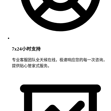
7x24小时支持
专业客服团队全天候在线，极速响应您的每一次咨询，
提供贴心管家式服务。