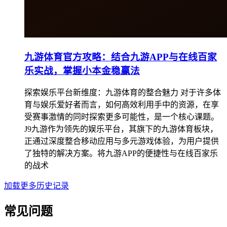
九游体育官方攻略：结合九游APP与在线百家
乐实战，掌握小本金稳赢法
探索娱乐平台新维度：九游体育的整合魅力 对于许多体
育与娱乐爱好者而言，如何高效利用手中的资源，在享
受赛事激情的同时探索更多可能性，是一个核心课题。
J9九游作为领先的娱乐平台，其旗下的九游体育板块，
正通过深度整合移动应用与多元游戏体验，为用户提供
了独特的解决方案。将九游APP的便捷性与在线百家乐
的战术
加载更多历史记录
常见问题