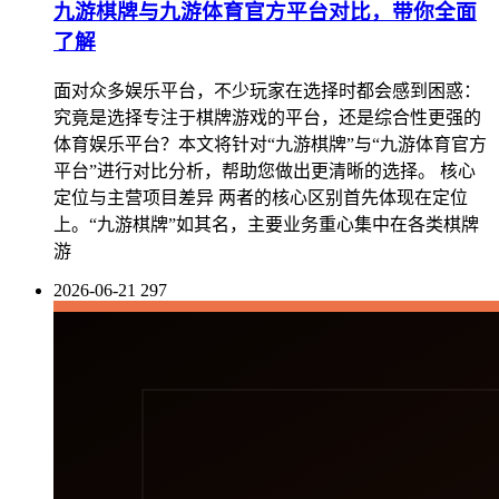
九游棋牌与九游体育官方平台对比，带你全面
了解
面对众多娱乐平台，不少玩家在选择时都会感到困惑：
究竟是选择专注于棋牌游戏的平台，还是综合性更强的
体育娱乐平台？本文将针对“九游棋牌”与“九游体育官方
平台”进行对比分析，帮助您做出更清晰的选择。 核心
定位与主营项目差异 两者的核心区别首先体现在定位
上。“九游棋牌”如其名，主要业务重心集中在各类棋牌
游
2026-06-21
297