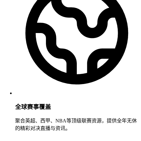
全球赛事覆盖
聚合英超、西甲、NBA等顶级联赛资源，提供全年无休
的精彩对决直播与资讯。