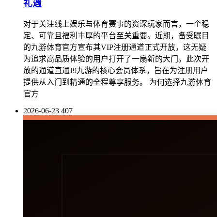
礼遇
对于关注线上娱乐与体育赛事的资深玩家而言，一个稳
定、可靠且福利丰厚的平台至关重要。近期，备受瞩目
的九游体育官方宣布其VIP注册通道正式开放，这无疑
为追求高品质体验的用户打开了一扇新的大门。此次开
放的通道直通J9九游的核心会员体系，旨在为注册用户
提供从入门到精通的全程尊享服务。 为何选择九游体育
官方
2026-06-23
407