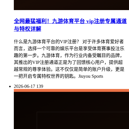
全网最猛福利！九游体育平台 vip注册专属通道
与特权详解
什么是九游体育平台的VIP注册？ 对于许多体育爱好者
而言，选择一个可靠的娱乐平台是享受体育赛事投注乐
趣的第一步。九游体育，作为行业内备受瞩目的品牌，
其推出的VIP注册通道正是为了回馈核心用户，提供超
越常规的尊享体验。这不仅仅是简单的账户升级，更是
一把开启专属特权世界的钥匙。Jiuyou Sports
2026-06-17
139