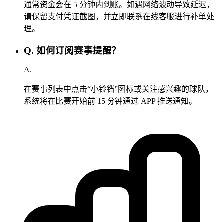
通常资金会在 5 分钟内到账。如遇网络波动导致延迟，
请保留支付凭证截图，并立即联系在线客服进行补单处
理。
Q.
如何订阅赛事提醒？
A.
在赛事列表中点击“小铃铛”图标或关注感兴趣的球队，
系统将在比赛开始前 15 分钟通过 APP 推送通知。