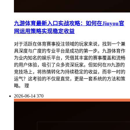
九游体育最新入口实战攻略：如何在Jiuyou官
网运用策略实现稳定收益
对于活跃在体育赛事投注领域的玩家来说，找到一个兼
具深度与广度的专业平台是成功的第一步。九游体育作
为业内知名的娱乐平台，凭借其丰富的赛事覆盖和流畅
的用户体验，吸引了众多资深玩家。但如何在J9九游的
竞技场上，将热情转化为持续稳定的收益，而非一时的
运气？这考验的不仅是直觉，更是一套系统的方法和策
略。 理
2026-06-14
370