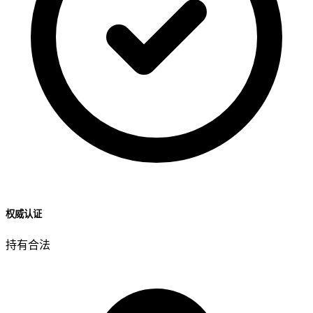
权威认证
持有合法