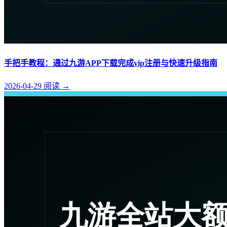
手把手教程：通过九游APP下载完成vip注册与快速升级指南
2026-04-29
阅读
→