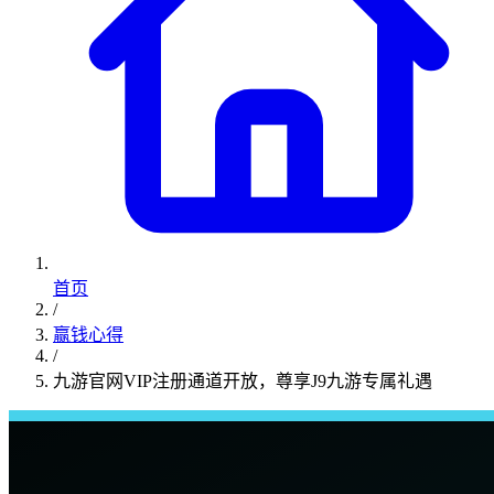
首页
/
赢钱心得
/
九游官网VIP注册通道开放，尊享J9九游专属礼遇