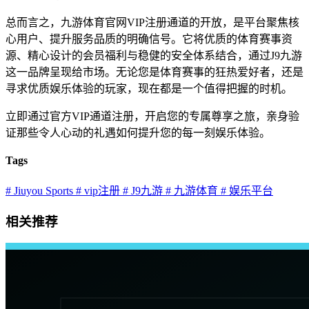
总而言之，九游体育官网VIP注册通道的开放，是平台聚焦核
心用户、提升服务品质的明确信号。它将优质的体育赛事资
源、精心设计的会员福利与稳健的安全体系结合，通过J9九游
这一品牌呈现给市场。无论您是体育赛事的狂热爱好者，还是
寻求优质娱乐体验的玩家，现在都是一个值得把握的时机。
立即通过官方VIP通道注册，开启您的专属尊享之旅，亲身验
证那些令人心动的礼遇如何提升您的每一刻娱乐体验。
Tags
# Jiuyou Sports
# vip注册
# J9九游
# 九游体育
# 娱乐平台
相关推荐