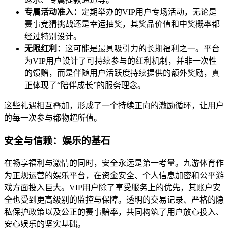
专属活动准入：
定期举办的VIP用户专场活动，无论是
赛事竞猜挑战还是幸运抽奖，其奖品价值和中奖概率都
经过特别设计。
无限红利：
这可能是最具吸引力的长期福利之一。平台
为VIP用户设计了可持续参与的红利机制，并非一次性
的馈赠，而是伴随用户活跃度持续提供的额外奖励，真
正体现了“陪伴成长”的服务理念。
这些礼遇相互叠加，形成了一个持续正向的激励循环，让用户
的每一次参与都物超所值。
安全与信赖：娱乐的基石
在畅享福利与激情的同时，安全永远是第一考量。九游体育作
为正规运营的娱乐平台，在资金安全、个人信息加密和公平游
戏方面投入巨大。VIP用户除了享受服务上的优先，其账户安
全也受到更高级别的监控与保障。透明的交易记录、严格的隐
私保护政策以及公正的赛事赔率，共同构筑了用户放心投入、
安心娱乐的坚实基础。