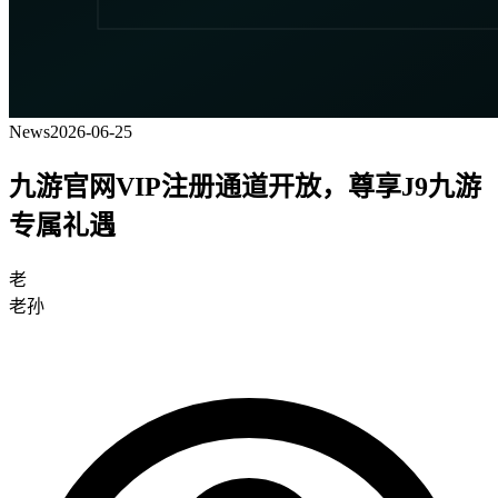
News
2026-06-25
九游官网VIP注册通道开放，尊享J9九游
专属礼遇
老
老孙