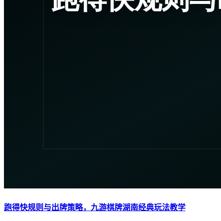
跑得快规则与出牌策略，九游棋牌湖南经典玩法教学