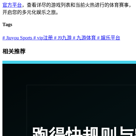
官方平台
，查看详尽的游戏列表和当前火热进行的体育赛事，
开启您的多元化娱乐之旅。
Tags
# Jiuyou Sports
# vip注册
# J9九游
# 九游体育
# 娱乐平台
相关推荐