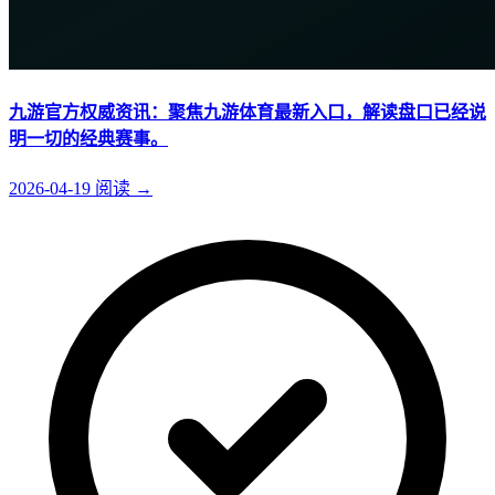
九游官方权威资讯：聚焦九游体育最新入口，解读盘口已经说
明一切的经典赛事。
2026-04-19
阅读
→