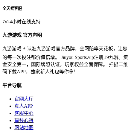
全天候客服
7x24小时在线支持
九游游戏 官方声明
九游游戏 ⚡ 认准九游游戏官方品牌，全网赔率天花板，让您
的每一次投注都价值倍增。 Jiuyou Sports,vip注册,J9九游。资
金安全第一，国际牌照认证，玩家权益全面保障。 扫描二维
码下载APP，独家新人礼包等你拿！
平台导航
官网大厅
真人APP
客服中心
赢钱心得
网站地图