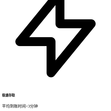
极速存取
平均到账时间<3分钟