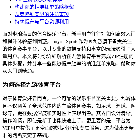
构建你的精准红单策略框架
从策略到实战的注意事项
持续提升与平台资源利用
面对琳琅满目的体育娱乐平台，新手用户往往对如何高效入门
和提升体验感到困惑。Jiuyou Sports作为J9九游旗下备受关注
的体育赛事平台，以其专业的数据支持和丰富的玩法吸引了大
量用户。本文将为你详细解析在九游体育平台完成VIP注册的
具体步骤，并分享一些能够提高胜率的精准红单策略，帮助你
从入门到精通。
为何选择九游体育平台
对于体育爱好者而言，一个可靠的娱乐平台至关重要。九游体
育不仅涵盖了全球范围内的主流体育赛事，如足球、篮球、网
球等，更在数据深度和实时性上表现出色。其界面设计清晰，
操作流畅，即使是新手也能快速上手。更重要的是，平台为
VIP用户提供了更全面的数据分析和专属服务，这为做出更精
准的判断奠定了基础。