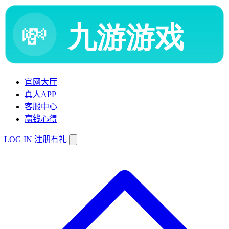
官网大厅
真人APP
客服中心
赢钱心得
LOG IN
注册有礼