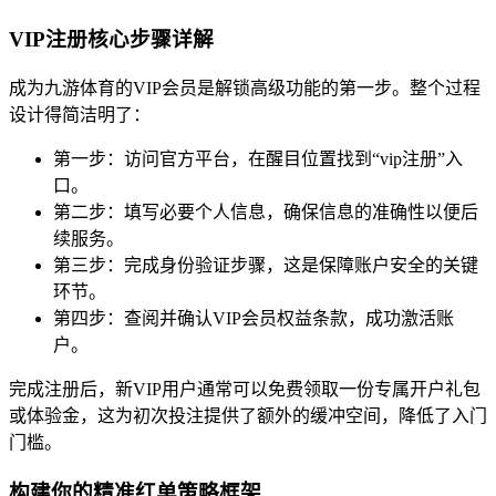
VIP注册核心步骤详解
成为九游体育的VIP会员是解锁高级功能的第一步。整个过程
设计得简洁明了：
第一步：访问官方平台，在醒目位置找到“vip注册”入
口。
第二步：填写必要个人信息，确保信息的准确性以便后
续服务。
第三步：完成身份验证步骤，这是保障账户安全的关键
环节。
第四步：查阅并确认VIP会员权益条款，成功激活账
户。
完成注册后，新VIP用户通常可以免费领取一份专属开户礼包
或体验金，这为初次投注提供了额外的缓冲空间，降低了入门
门槛。
构建你的精准红单策略框架