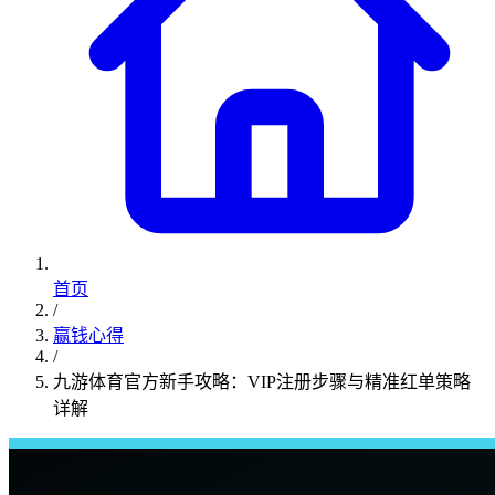
首页
/
赢钱心得
/
九游体育官方新手攻略：VIP注册步骤与精准红单策略
详解