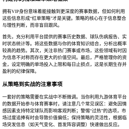
拥有VIP身份意味着能接触到更深度的赛事数据，但如何利用
这些信息形成“红单策略”才是关键。策略的核心在于信息整合
与理性判断，而非盲目跟风。
首先，充分利用平台提供的赛事历史数据、球队伤病报告、实
时状态统计等。将这些数据与你的体育知识结合，分析出概率
较高的趋势。其次，关注非热门赛事或市场，这些领域有时因
为信息不对称而存在更大的价值空间。最后，严格管理你的资
金，设定明确的单场投入上限和每日止损点，这是长期生存并
盈利的纪律保障。
从策略到实战的注意事项
一套好的策略需要在实战中不断微调。当你利用九游体育平台
的数据开始参与体育赛事时，请注意几个常见误区：避免因情
感因素支持特定球队而影响客观判断；警惕“过热”的选项，市
场过度追捧有时会导致价值偏低；保持策略的灵活性，根据临
场突发信息（如天气变化、首发阵容调整）快速做出反应。