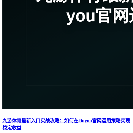
九游体育最新入口实战攻略：如何在Jiuyou官网运用策略实现
稳定收益