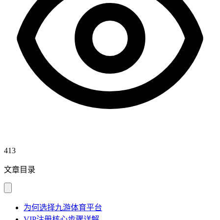
413
文章目录
为何选择九游体育平台
VIP注册核心步骤详解