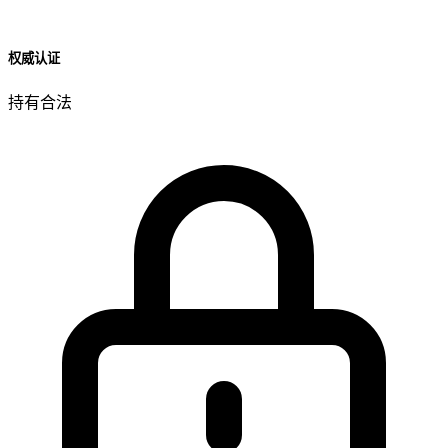
权威认证
持有合法