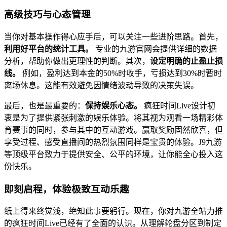
高级技巧与心态管理
当你对基本操作得心应手后，可以关注一些进阶思路。首先，
利用好平台的统计工具。
专业的九游官网会提供详细的数据
分析，帮助你做出更理性的判断。其次，
设定明确的止盈止损
线。
例如，盈利达到本金的50%时收手，亏损达到30%时暂时
离场休息。这能有效避免因情绪波动导致的决策失误。
最后，也是最重要的：
保持娱乐心态。
疯狂时间Live设计初
衷是为了提供紧张刺激的娱乐体验。将其视为观看一场精彩体
育赛事的同时，参与其中的互动游戏。赢取奖励固然欣喜，但
享受过程、感受直播间的热烈氛围同样是宝贵的体验。J9九游
等顶级平台致力于提供安全、公平的环境，让你能全心投入这
份快乐。
即刻启程，体验极致互动乐趣
纸上得来终觉浅，绝知此事要躬行。现在，你对九游全站力推
的疯狂时间Live已经有了全面的认识。从理解轮盘分区到制定