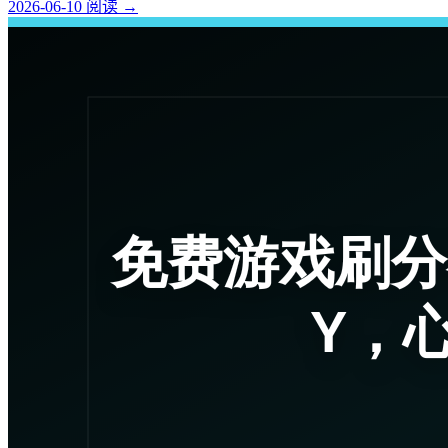
2026-06-10
阅读
→