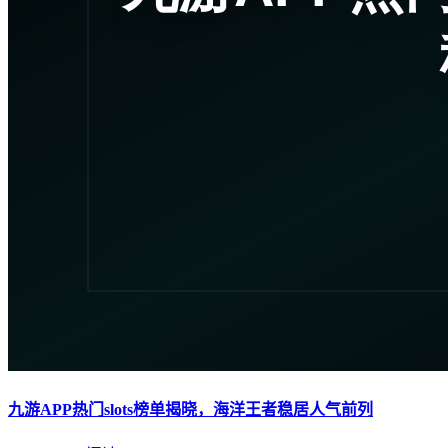
九游APP热门slots榜单揭晓，海洋王者稳居人气前列