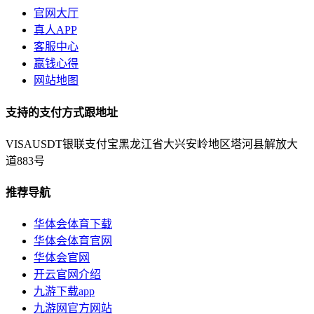
官网大厅
真人APP
客服中心
赢钱心得
网站地图
支持的支付方式跟地址
VISA
USDT
银联
支付宝
黑龙江省大兴安岭地区塔河县解放大
道883号
推荐导航
华体会体育下载
华体会体育官网
华体会官网
开云官网介绍
九游下载app
九游网官方网站