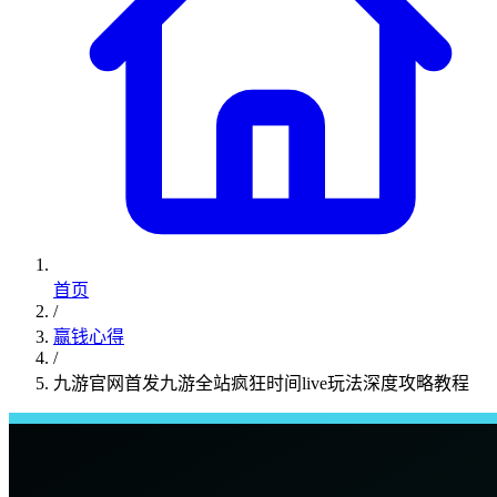
首页
/
赢钱心得
/
九游官网首发九游全站疯狂时间live玩法深度攻略教程