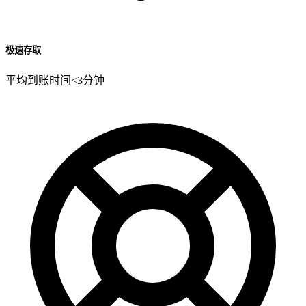
极速存取
平均到账时间<3分钟