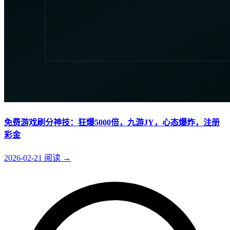
免费游戏刷分神技：狂爆5000倍，九游JY，心态爆炸，注册
彩金
2026-02-21
阅读
→