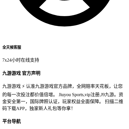
全天候客服
7x24小时在线支持
九游游戏 官方声明
九游游戏 ⚡ 认准九游游戏官方品牌，全网赔率天花板，让您
的每一次投注都价值倍增。 Jiuyou Sports,vip注册,J9九游。资
金安全第一，国际牌照认证，玩家权益全面保障。 扫描二维
码下载APP，独家新人礼包等你拿！
平台导航