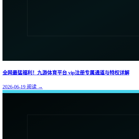
全网最猛福利！九游体育平台 vip注册专属通道与特权详解
2026-06-19
阅读
→