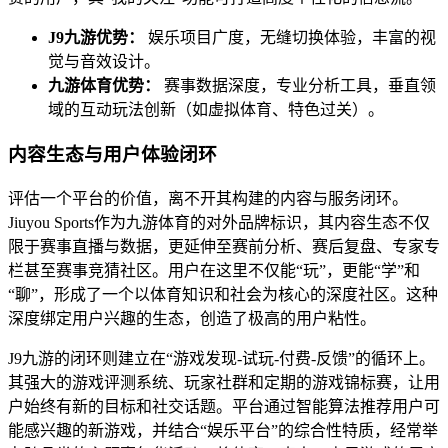
J9九游优势：
娱乐项目广度，无缝切换体验，丰富的视
觉与音效设计。
九游体育优势：
赛事数据深度，专业分析工具，垂直领
域的互动玩法创新（如虚拟体育、特色过关）。
内容生态与用户体验闭环
评估一个平台的价值，离不开其构建的内容与服务闭环。
Jiuyou Sports作为九游体育的对外品牌标识，其内容生态不仅
限于赛事直播与数据，更延伸至赛前分析、赛后复盘、专家专
栏甚至赛事竞猜社区。用户在这里不仅能“玩”，更能“学”和
“聊”，形成了一个以体育知识和社会为核心的深度社区。这种
深度绑定用户兴趣的生态，创造了极高的用户粘性。
J9九游的闭环则建立在“游戏发现-试玩-付费-反馈”的循环上。
其强大的游戏评测系统、玩家社群和定期的游戏锦标赛，让用
户始终有新的目标和社交话题。平台通过智能算法推荐用户可
能感兴趣的新游戏，并结合“娱乐平台”的综合性特质，经常举