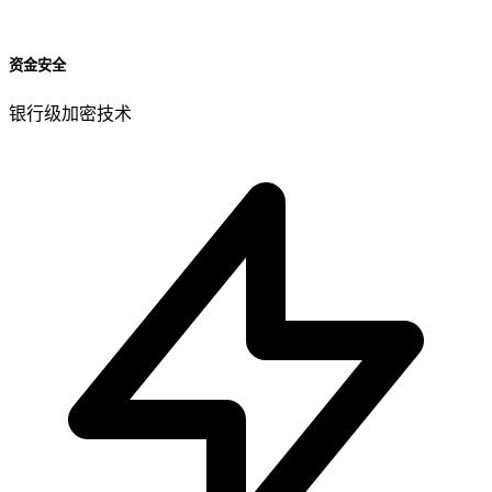
资金安全
银行级加密技术