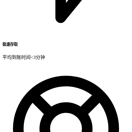
极速存取
平均到账时间<3分钟