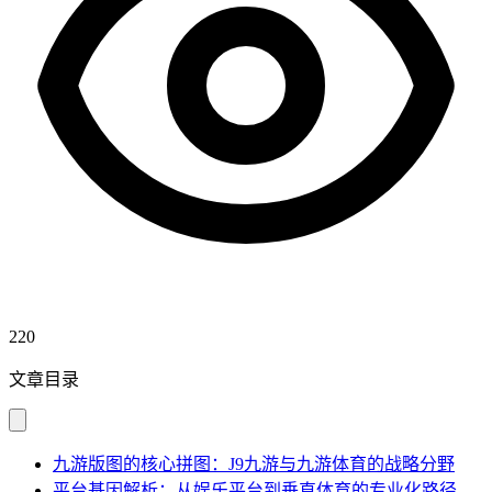
220
文章目录
九游版图的核心拼图：J9九游与九游体育的战略分野
平台基因解析：从娱乐平台到垂直体育的专业化路径