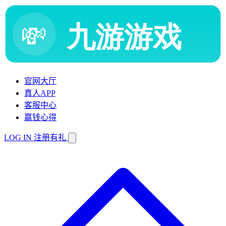
官网大厅
真人APP
客服中心
赢钱心得
LOG IN
注册有礼