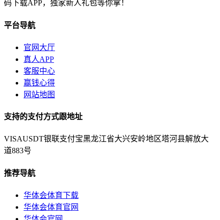
码下载APP，独家新人礼包等你拿！
平台导航
官网大厅
真人APP
客服中心
赢钱心得
网站地图
支持的支付方式跟地址
VISA
USDT
银联
支付宝
黑龙江省大兴安岭地区塔河县解放大
道883号
推荐导航
华体会体育下载
华体会体育官网
华体会官网