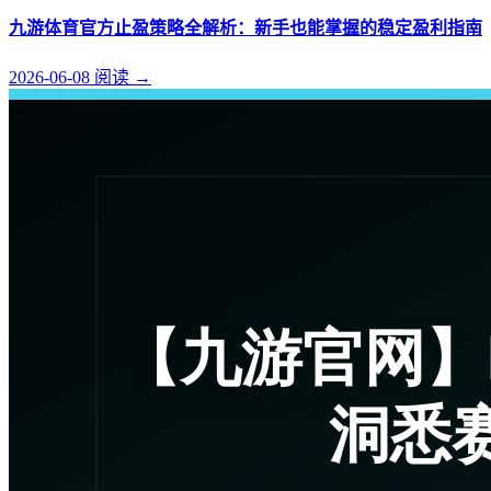
九游体育官方止盈策略全解析：新手也能掌握的稳定盈利指南
2026-06-08
阅读
→