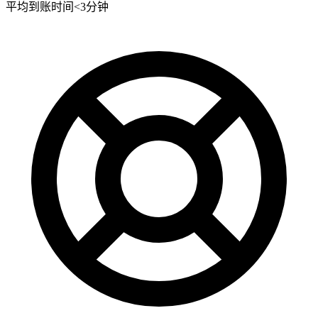
平均到账时间<3分钟