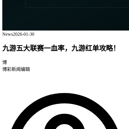
News
2026-01-30
九游五大联赛一血率，九游红单攻略！
博
博彩新闻编辑