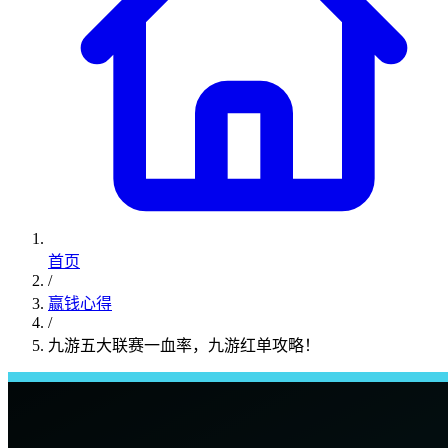
首页
/
赢钱心得
/
九游五大联赛一血率，九游红单攻略！