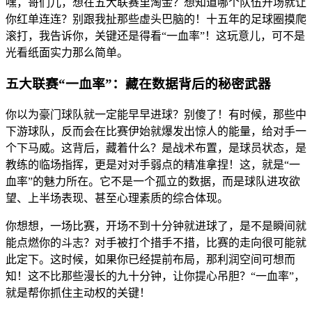
嘿，哥们儿，想在五大联赛里淘金？想知道哪个队伍开场就让
你红单连连？别跟我扯那些虚头巴脑的！十五年的足球圈摸爬
滚打，我告诉你，关键还是得看“一血率”！这玩意儿，可不是
光看纸面实力那么简单。
五大联赛“一血率”：藏在数据背后的秘密武器
你以为豪门球队就一定能早早进球？别傻了！有时候，那些中
下游球队，反而会在比赛伊始就爆发出惊人的能量，给对手一
个下马威。这背后，藏着什么？是战术布置，是球员状态，是
教练的临场指挥，更是对对手弱点的精准拿捏！这，就是“一
血率”的魅力所在。它不是一个孤立的数据，而是球队进攻欲
望、上半场表现、甚至心理素质的综合体现。
你想想，一场比赛，开场不到十分钟就进球了，是不是瞬间就
能点燃你的斗志？对手被打个措手不措，比赛的走向很可能就
此定下。这时候，如果你已经提前布局，那利润空间可想而
知！这不比那些漫长的九十分钟，让你提心吊胆？“一血率”，
就是帮你抓住主动权的关键！