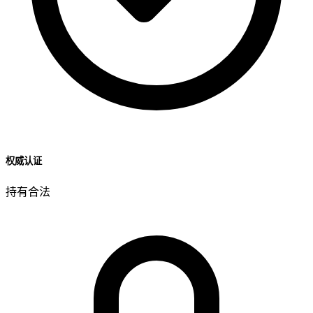
权威认证
持有合法