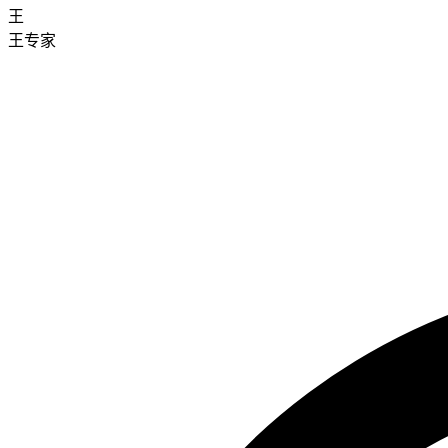
王
王专家