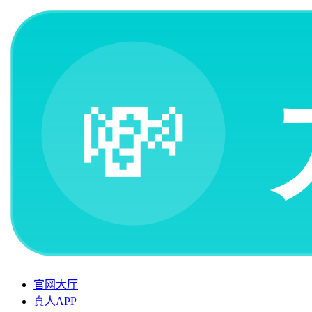
官网大厅
真人APP